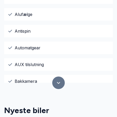
Alufælge
Antispin
Automatgear
AUX tilslutning
Bakkamera
Dæktryksystem
Nyeste biler
El-ruder