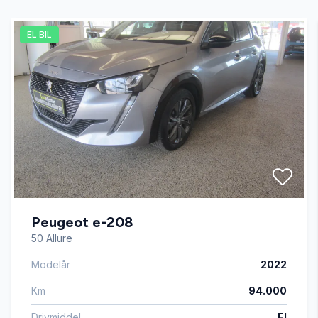
EL BIL
El-spejle
Højdejusterbart førersæde
Imiteret læder
Isofix
Peugeot e-208
Læderrat
50 Allure
Modelår
2022
Ratgearskifte
Km
94.000
Splitbagsæder
Drivmiddel
El