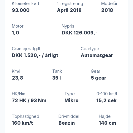
Kilometer kørt
1. registrering
Modelår
93.000
April 2018
2018
Motor
Nypris
1,0
DKK 126.009,-
Grøn ejerafgift
Geartype
DKK 1.520,-
/ årligt
Automatgear
Km/l
Tank
Gear
23,8
35 l
5 gear
HK/Nm
Type
0-100 km/t
72 HK
/ 93 Nm
Mikro
15,2 sek
Tophastighed
Drivmiddel
Højde
160 km/t
Benzin
146 cm