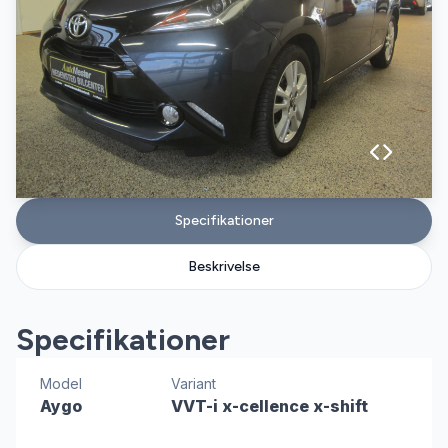
Specifikationer
Beskrivelse
Specifikationer
Model
Variant
Aygo
VVT-i x-cellence x-shift