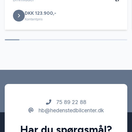
DKK 123.900,-
Sædevarme
Kontantpris
Tonede ruder
USB tilslutning
75 89 22 88
hb@hedenstedbilcenter.dk
Har du spørgsmål?